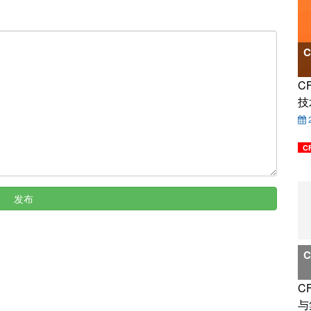
C
技
C
发布
C
与