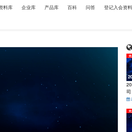
资料库
企业库
产品库
百科
问答
登记入会资
Tektronix 张欣 The Comprehensive T&M Solution for 400G Era
光
2
2
司
光