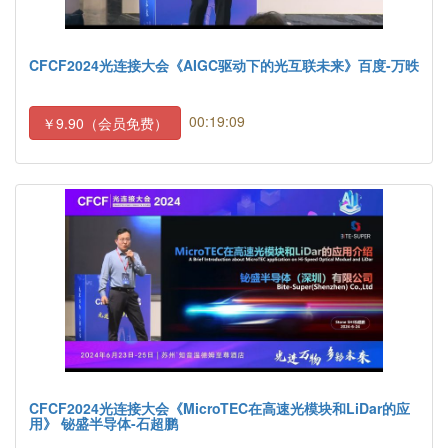
CFCF2024光连接大会《AIGC驱动下的光互联未来》百度-万昳
00:19:09
￥9.90（会员免费）
CFCF2024光连接大会《MicroTEC在高速光模块和LiDar的应
用》 铋盛半导体-石超鹏