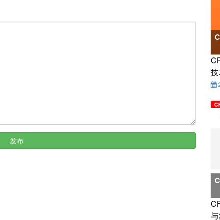
C
技
C
发布
C
与