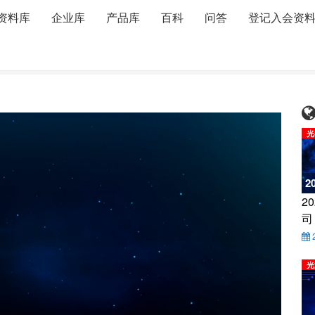
资料库
企业库
产品库
百科
问答
登记入会资
光迅 蒋波 下一代PON产业对光器件行业提出的挑战
光
2
2
司
光