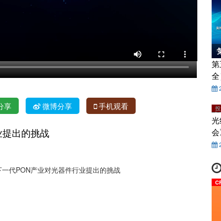
第
全
分享
微博分享
手机观看
投
光
业提出的挑战
会
蒋波 下一代PON产业对光器件行业提出的挑战
C