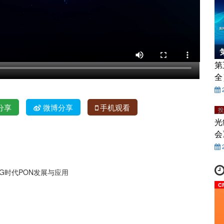
第
全
分享
微博分享
手机观看
投
光
会
 5G时代PON发展与应用
C