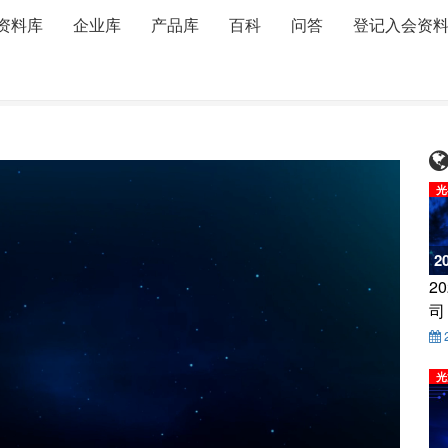
资料库
企业库
产品库
百科
问答
登记入会资
烽火 王莉 5G时代PON发展与应用
光
2
2
司
光