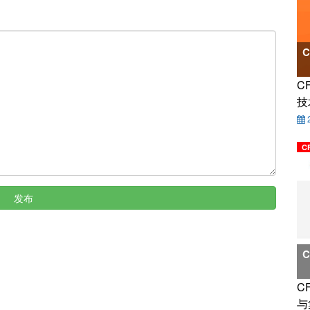
C
技
C
发布
C
与