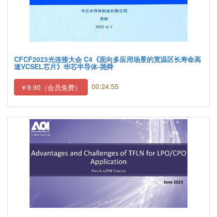
CFCF2023光连接大会 C4《面向多应用场景的宽温区长寿命高
速VCSEL芯片》华芯半导体-荛舜
00:24:55
￥9.90（会员免费）