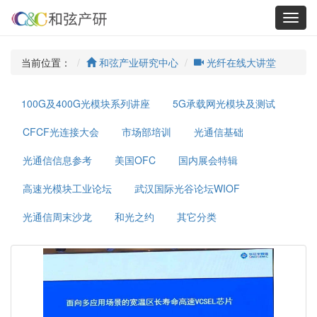
Toggl
navig
当前位置：
和弦产业研究中心
光纤在线大讲堂
100G及400G光模块系列讲座
5G承载网光模块及测试
CFCF光连接大会
市场部培训
光通信基础
光通信信息参考
美国OFC
国内展会特辑
高速光模块工业论坛
武汉国际光谷论坛WIOF
光通信周末沙龙
和光之约
其它分类