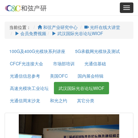
Toggl
navig
当前位置：
和弦产业研究中心
光纤在线大讲堂
会员免费视频
武汉国际光谷论坛WIOF
100G及400G光模块系列讲座
5G承载网光模块及测试
CFCF光连接大会
市场部培训
光通信基础
光通信信息参考
美国OFC
国内展会特辑
高速光模块工业论坛
武汉国际光谷论坛WIOF
光通信周末沙龙
和光之约
其它分类