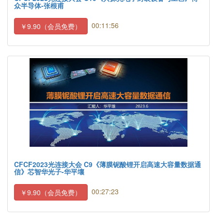
众半导体-张根甫
00:11:56
￥9.90（会员免费）
CFCF2023光连接大会 C9《薄膜铌酸锂开启高速大容量数据通
信》芯智华光子-华平壤
00:27:23
￥9.90（会员免费）