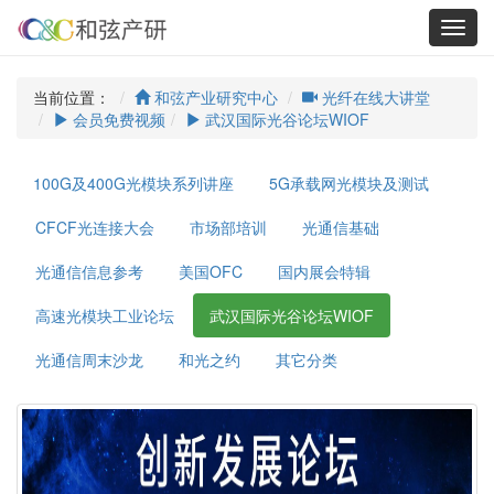
Toggl
navig
当前位置：
和弦产业研究中心
光纤在线大讲堂
会员免费视频
武汉国际光谷论坛WIOF
100G及400G光模块系列讲座
5G承载网光模块及测试
CFCF光连接大会
市场部培训
光通信基础
光通信信息参考
美国OFC
国内展会特辑
高速光模块工业论坛
武汉国际光谷论坛WIOF
光通信周末沙龙
和光之约
其它分类