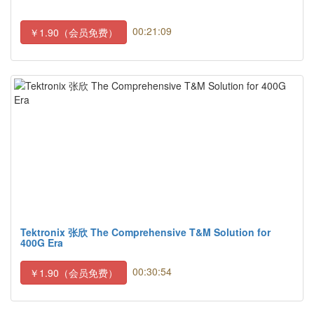
00:21:09
￥1.90（会员免费）
Tektronix 张欣 The Comprehensive T&M Solution for
400G Era
00:30:54
￥1.90（会员免费）