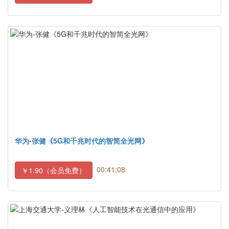
华为-张健《5G和千兆时代的智简全光网》
00:41:08
￥1.90（会员免费）